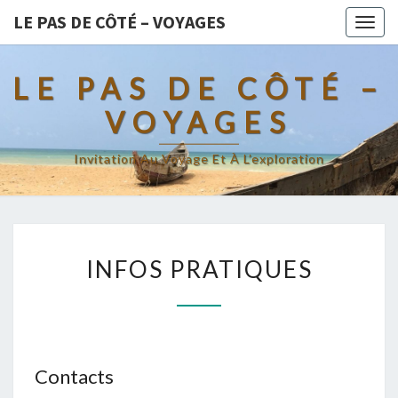
LE PAS DE CÔTÉ – VOYAGES
Togg
navig
LE PAS DE CÔTÉ –
VOYAGES
Invitation Au Voyage Et À L’exploration
INFOS
INFOS PRATIQUES
PRATIQUES
Contacts